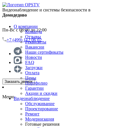
Видеонаблюдение и системы безопасности в
Домодедово
О компании
Пн-Вс с 08:00 до 22:00
Команда
Отзывы
+7 (499) 112 06 02
Реквизиты
Вакансии
Наши сертификаты
Новости
FAQ
Загрузки
Оплата
Цены
Заказать звонок
Портфолио
Гарантии
Акции и скидки
Меню
Видеонаблюдение
Обслуживание
Проектирование
Ремонт
Модернизация
Готовые решения