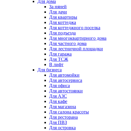
Для дома
За няней
Для дачи
Для квартиры
Для коттеджа
Для коттеджного поселка
Для подъезда
Для многоквартирного дома
Для частного дома
Для лестничной площадки
Для гаража
Для ТСЖ
В лифт
Для бизнеса
Для автомойки
Для автосервиса
Для офиса
Для автостоянки
Для АЗС
Для кафе
Для магазина
Для салона красоты
Для ресторана
Для ПВЗ
Для островка